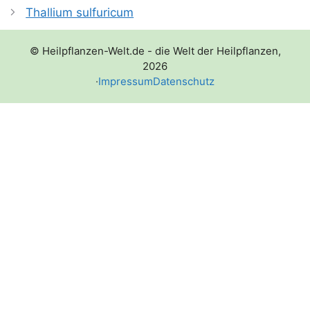
Thallium sulfuricum
© Heilpflanzen-Welt.de - die Welt der Heilpflanzen,
2026
·
Impressum
Datenschutz