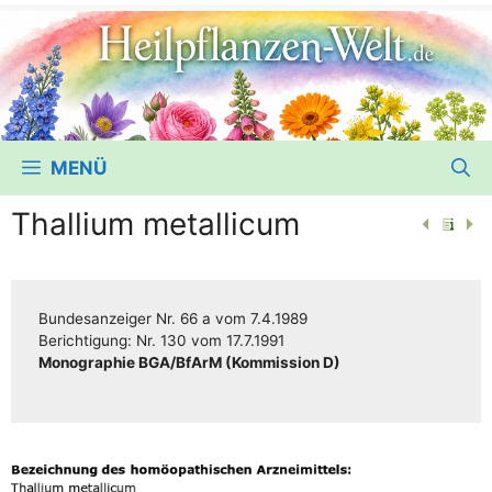
MENÜ
Thallium metallicum
Bun­des­an­zei­ger
Nr. 66 a
vom
7.4.1989
Berich­ti­gung:
Nr. 130
vom
17.7.1991
Mono­gra­phie BGA/​​BfArM (Kom­mis­si­on D)