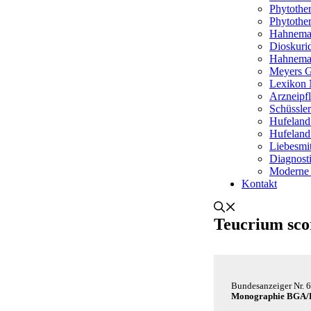
Phytothe
Phytothe
Hahnema
Dioskurid
Hahneman
Meyers G
Lexikon 
Arzneipf
Schüssle
Hufeland
Hufeland
Liebesmit
Diagnosti
Moderne
Kontakt
Teucrium sco
Bun­des­an­zei­ger
Nr. 
Mono­gra­phie BGA/​​