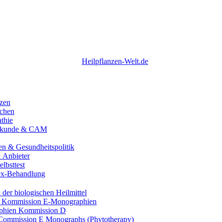
nzen
chen
thie
ilkunde & CAM
n & Gesundheitspolitik
 Anbieter
elbsttest
ex-Behandlung
der biologischen Heilmittel
 Kommission E‑Monographien
phien Kommission D
ommission E Monographs (Phytotherapy)