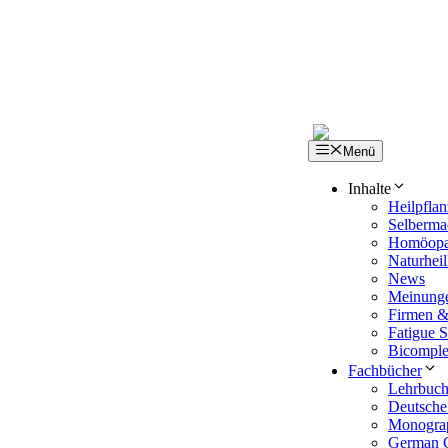
Zum
Inhalt
springen
Menü
Inhalte
Heilpfla
Selberma
Homöopa
Naturhe
News
Meinunge
Firmen &
Fatigue S
Bicompl
Fachbücher
Lehrbuch 
Deutsche
Monogra
German C