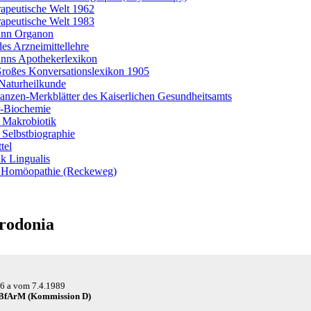
rapeutische Welt 1962
rapeutische Welt 1983
nn Organon
es Arzneimittellehre
ns Apothekerlexikon
roßes Konversationslexikon 1905
Naturheilkunde
lanzen-Merkblätter des Kaiserlichen Gesundheitsamts
r-Biochemie
 Makrobiotik
 Selbstbiographie
tel
k Lingualis
 Homöopathie (Reckeweg)
rodonia
66 a
vom
7.4.1989
BfArM (Kom­mis­si­on D)