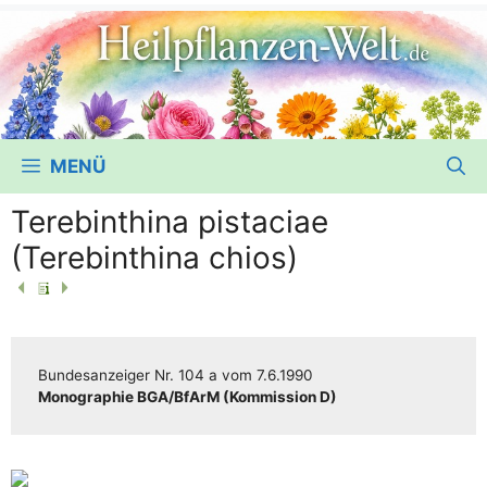
MENÜ
Terebinthina pistaciae
(Terebinthina chios)
Bun­des­an­zei­ger
Nr. 104 a
vom
7.6.1990
Mono­gra­phie BGA/​​BfArM (Kom­mis­si­on D)