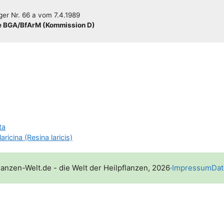
­ger
Nr. 66 a
vom
7.4.1989
 BGA/​​BfArM (Kom­mis­si­on D)
ta
aricina (Resina laricis)
lanzen-Welt.de - die Welt der Heilpflanzen, 2026
·
Impressum
Dat