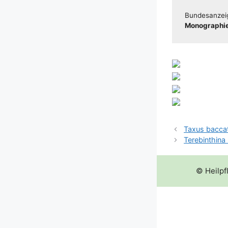
Bun­des­an­zei
Mono­gra­phie
Taxus bacca
Terebinthina l
© Heilpf