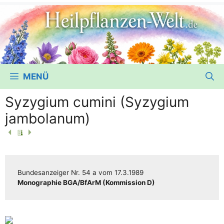
MENÜ
Syzygium cumini (Syzygium
jambolanum)
Bun­des­an­zei­ger
Nr. 54 a
vom
17.3.1989
Mono­gra­phie BGA/​​BfArM (Kom­mis­si­on D)