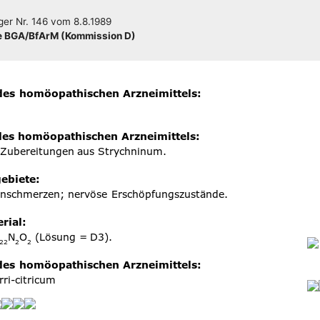
­ger
Nr. 146
vom
8.8.1989
 BGA/​​BfArM (Kom­mis­si­on D)