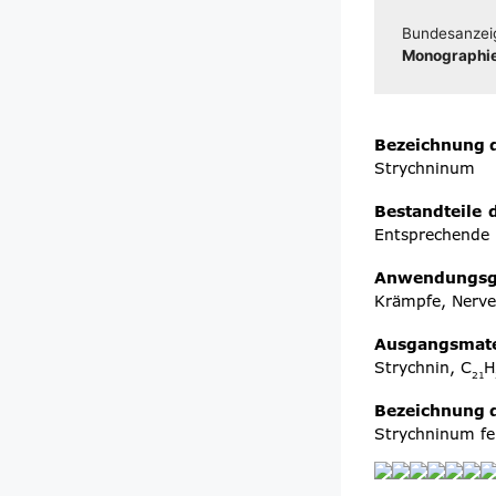
Bun­des­an­zei
Mono­gra­phie