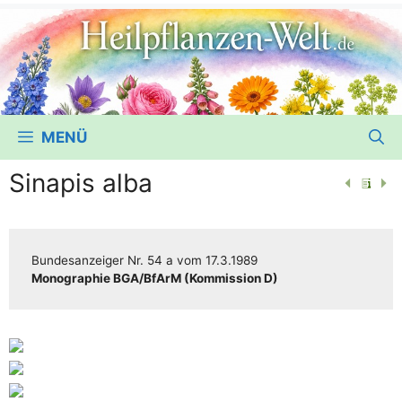
MENÜ
Sinapis alba
Bun­des­an­zei­ger
Nr. 54 a
vom
17.3.1989
Mono­gra­phie BGA/​​BfArM (Kom­mis­si­on D)