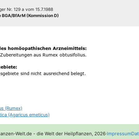
­ger
Nr. 129 a
vom
15.7.1988
 BGA/​​BfArM (Kom­mis­si­on D)
us (Rumex)
ica (Agaricus emeticus)
lanzen-Welt.de - die Welt der Heilpflanzen, 2026
·
Impressum
Dat