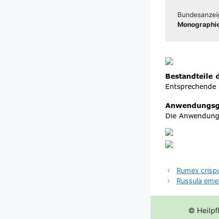
Bun­des­an­zei
Mono­gra­phie
Rumex crisp
Russula emet
© Heilpf