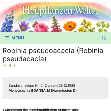
MENÜ
Robinia pseudoacacia (Robinia
pseudacacia)
Bun­des­an­zei­ger
Nr. 242 a
vom
28.12.1988
Mono­gra­phie BGA/​​BfArM (Kom­mis­si­on D)