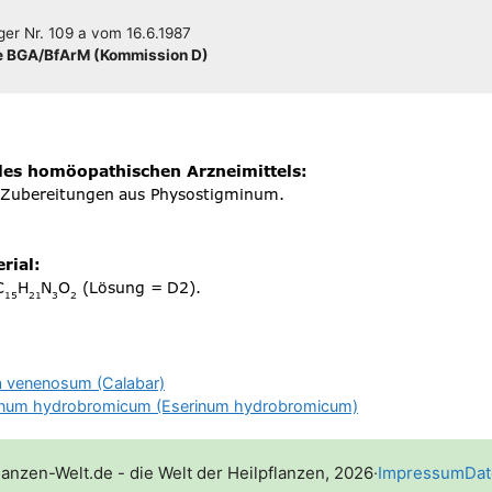
­ger
Nr. 109 a
vom
16.6.1987
 BGA/​​BfArM (Kom­mis­si­on D)
 venenosum (Calabar)
num hydrobromicum (Eserinum hydrobromicum)
lanzen-Welt.de - die Welt der Heilpflanzen, 2026
·
Impressum
Dat