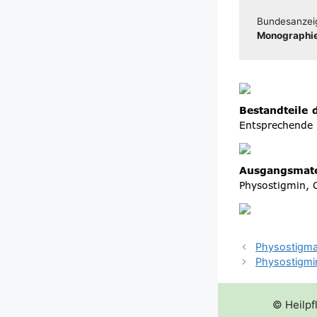
Bun­des­an­zei
Mono­gra­phie
Physostigma
Physostigmi
© Heilpf