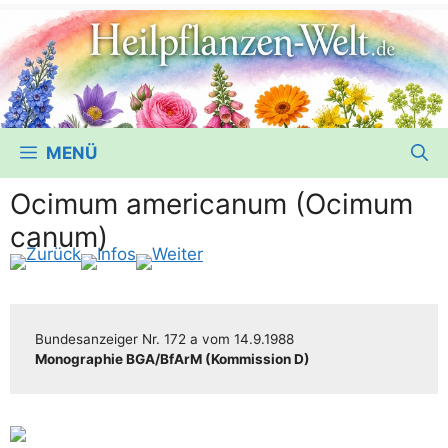
MENÜ
Ocimum americanum (Ocimum
canum)
Bun­des­an­zei­ger
Nr. 172 a
vom
14.9.1988
Mono­gra­phie BGA/​​BfArM (Kom­mis­si­on D)