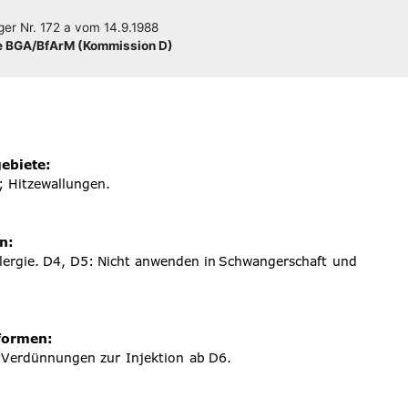
­ger
Nr. 172 a
vom
14.9.1988
 BGA/​​BfArM (Kom­mis­si­on D)