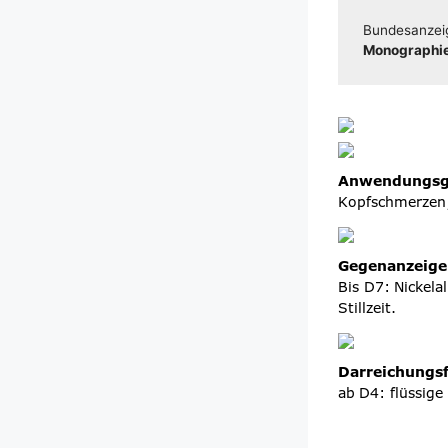
Bun­des­an­zei
Mono­gra­phie