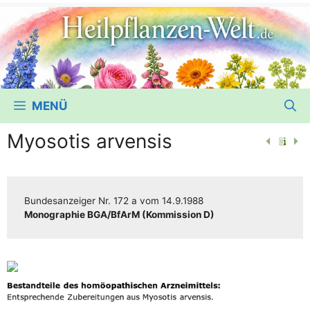
MENÜ
Myosotis arvensis
Bun­des­an­zei­ger
Nr. 172 a
vom
14.9.1988
Mono­gra­phie BGA/​​BfArM (Kom­mis­si­on D)