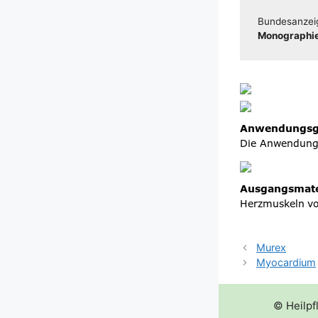
Bun­des­an­zei
Mono­gra­phie
Murex
Myocardium
© Heilpf