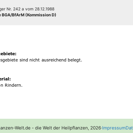
­ger
Nr. 242 a
vom
28.12.1988
 BGA/​​BfArM (Kom­mis­si­on D)
lanzen-Welt.de - die Welt der Heilpflanzen, 2026
·
Impressum
Dat