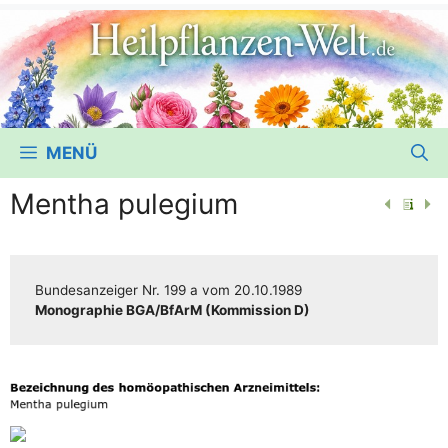
MENÜ
Mentha pulegium
Bun­des­an­zei­ger
Nr. 199 a
vom
20.10.1989
Mono­gra­phie BGA/​​BfArM (Kom­mis­si­on D)