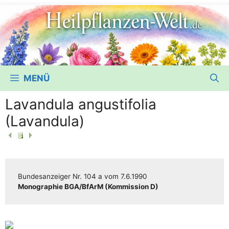
MENÜ
Lavandula angustifolia
(Lavandula)
Bun­des­an­zei­ger
Nr. 104 a
vom
7.6.1990
Mono­gra­phie BGA/​​BfArM (Kom­mis­si­on D)