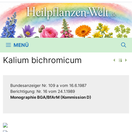
MENÜ
Kalium bichromicum
Bun­des­an­zei­ger
Nr. 109 a
vom
16.6.1987
Berich­ti­gung:
Nr. 16
vom
24.1.1989
Mono­gra­phie BGA/​​BfArM (Kom­mis­si­on D)