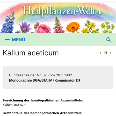
MENÜ
Kalium aceticum
Bun­des­an­zei­ger
Nr. 62
vom
28.3.1992
Mono­gra­phie BGA/​​BfArM (Kom­mis­si­on D)