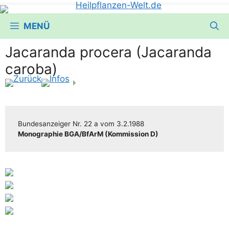
MENÜ
Jacaranda procera (Jacaranda
caroba)
Bun­des­an­zei­ger
Nr. 22 a
vom
3.2.1988
Mono­gra­phie BGA/​​BfArM (Kom­mis­si­on D)