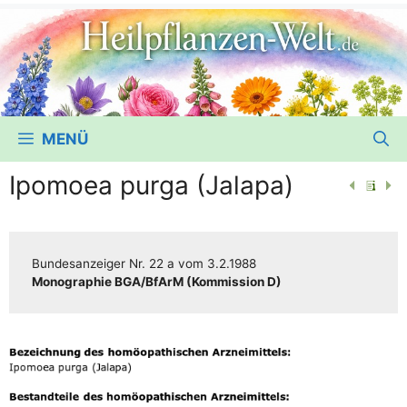
MENÜ
Ipomoea purga (Jalapa)
Bun­des­an­zei­ger
Nr. 22 a
vom
3.2.1988
Mono­gra­phie BGA/​​BfArM (Kom­mis­si­on D)