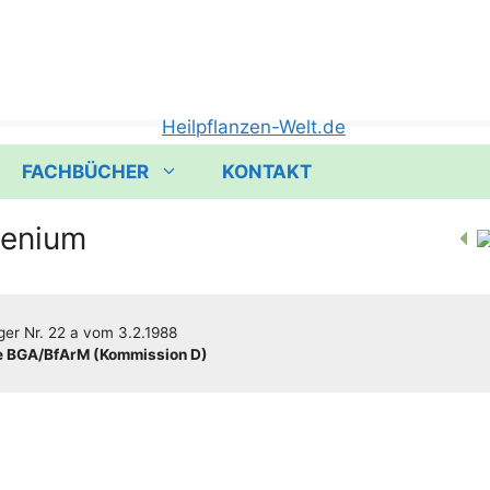
FACHBÜCHER
KONTAKT
lenium
­ger
Nr. 22 a
vom
3.2.1988
 BGA/​​BfArM (Kom­mis­si­on D)