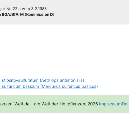
­ger
Nr. 22 a
vom
3.2.1988
 BGA/​​BfArM (Kom­mis­si­on D)
stibiato-sulfuratum (Aethiops antimonialis)
sulfuricum basicum (Mercurius sulfuricus basicus)
lanzen-Welt.de - die Welt der Heilpflanzen, 2026
·
Impressum
Dat