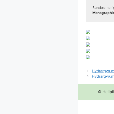
Bun­des­an­zei
Mono­gra­phie
Hydrargyrum 
Hydrargyrum 
© Heilpf