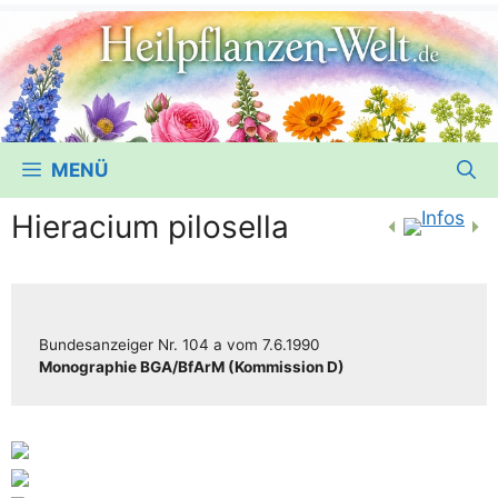
MENÜ
Hieracium pilosella
Bun­des­an­zei­ger
Nr. 104 a
vom
7.6.1990
Mono­gra­phie BGA/​​BfArM (Kom­mis­si­on D)