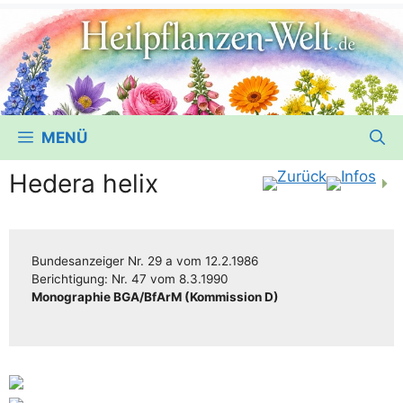
MENÜ
Hedera helix
Bun­des­an­zei­ger
Nr. 29 a
vom
12.2.1986
Berich­ti­gung:
Nr. 47
vom
8.3.1990
Mono­gra­phie BGA/​​BfArM (Kom­mis­si­on D)