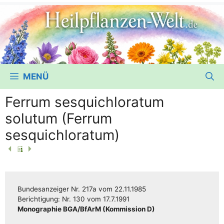
MENÜ
Ferrum sesquichloratum
solutum (Ferrum
sesquichloratum)
Bun­des­an­zei­ger
Nr. 217a
vom
22.11.1985
Berich­ti­gung:
Nr. 130
vom
17.7.1991
Mono­gra­phie BGA/​​BfArM (Kom­mis­si­on D)