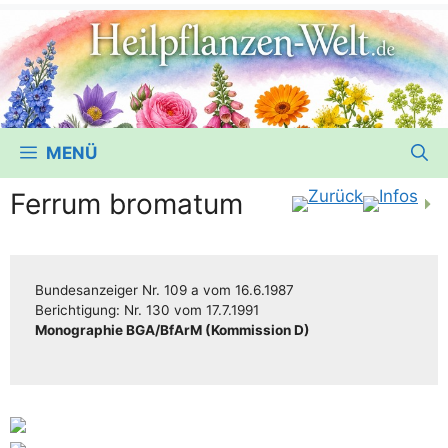
MENÜ
Ferrum bromatum
Bun­des­an­zei­ger
Nr. 109 a
vom
16.6.1987
Berich­ti­gung:
Nr. 130
vom
17.7.1991
Mono­gra­phie BGA/​​BfArM (Kom­mis­si­on D)