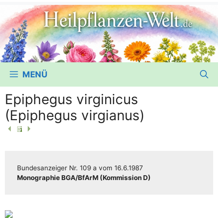
MENÜ
Epiphegus virginicus
(Epiphegus virgianus)
Bun­des­an­zei­ger
Nr. 109 a
vom
16.6.1987
Mono­gra­phie BGA/​​BfArM (Kom­mis­si­on D)