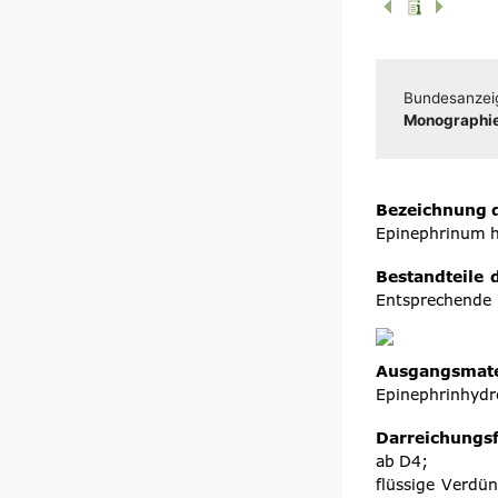
Bun­des­an­zei
Mono­gra­phie