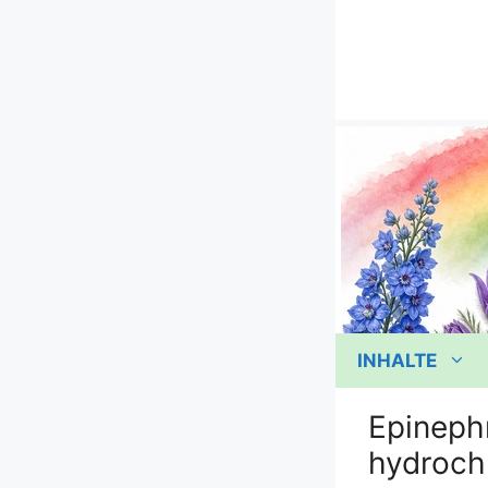
Zum
Inhalt
springen
INHALTE
Epineph
hydroch