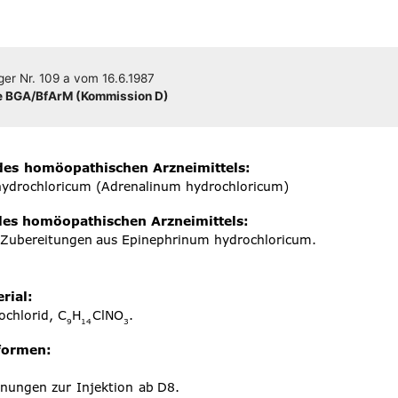
­ger
Nr. 109 a
vom
16.6.1987
 BGA/​​BfArM (Kom­mis­si­on D)