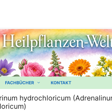
FACHBÜCHER
KONTAKT
rinum hydrochloricum (Adrenalin
loricum)