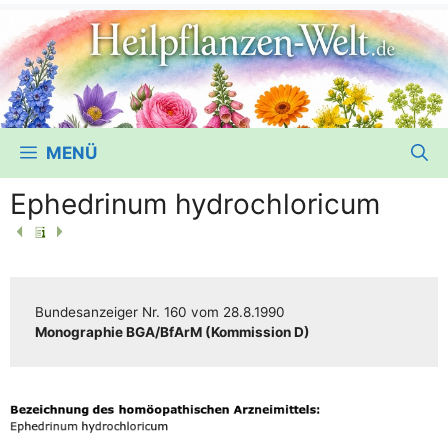
MENÜ
Ephedrinum hydrochloricum
Bun­des­an­zei­ger
Nr. 160
vom
28.8.1990
Mono­gra­phie BGA/​​BfArM (Kom­mis­si­on D)