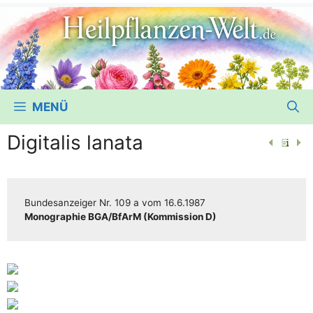
MENÜ
Digitalis lanata
Bun­des­an­zei­ger
Nr. 109 a
vom
16.6.1987
Mono­gra­phie BGA/​​BfArM (Kom­mis­si­on D)