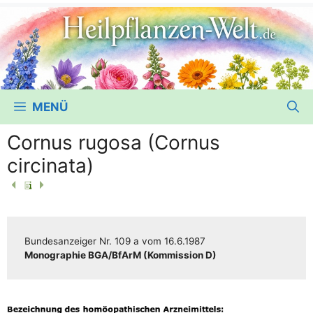
MENÜ
Cornus rugosa (Cornus
circinata)
Bun­des­an­zei­ger
Nr. 109 a
vom
16.6.1987
Mono­gra­phie BGA/​​BfArM (Kom­mis­si­on D)