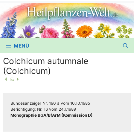
MENÜ
Colchicum autumnale
(Colchicum)
Bun­des­an­zei­ger
Nr. 190 a
vom
10.10.1985
Berich­ti­gung:
Nr. 16
vom
24.1.1989
Mono­gra­phie BGA/​​BfArM (Kom­mis­si­on D)