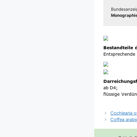
Bun­des­an­zei
Mono­gra­phie
Cochlearia of
Coffea arabi