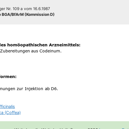
­ger
Nr. 109 a
vom
16.6.1987
 BGA/​​BfArM (Kom­mis­si­on D)
ficinalis
ca (Coffea)