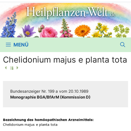
MENÜ
Chelidonium majus e planta tota
Bun­des­an­zei­ger
Nr. 199 a
vom
20.10.1989
Mono­gra­phie BGA/​​BfArM (Kom­mis­si­on D)