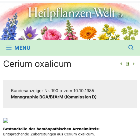
MENÜ
Cerium oxalicum
Bun­des­an­zei­ger
Nr. 190 a
vom
10.10.1985
Mono­gra­phie BGA/​​BfArM (Kom­mis­si­on D)