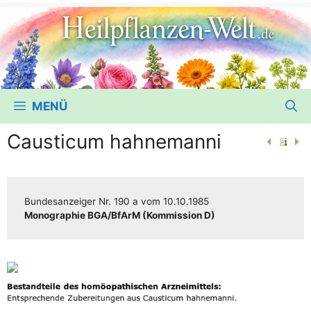
MENÜ
Causticum hahnemanni
Bun­des­an­zei­ger
Nr. 190 a
vom
10.10.1985
Mono­gra­phie BGA/​​BfArM (Kom­mis­si­on D)