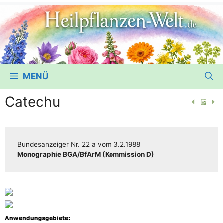
MENÜ
Catechu
Bun­des­an­zei­ger
Nr. 22 a
vom
3.2.1988
Mono­gra­phie BGA/​​BfArM (Kom­mis­si­on D)