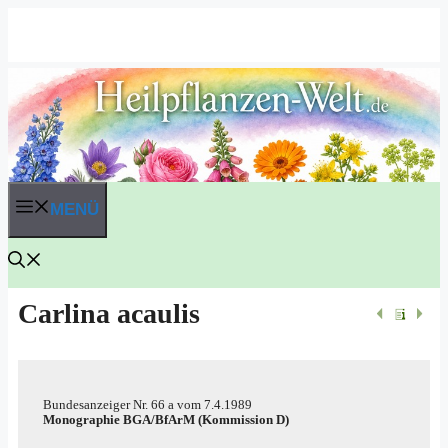
Zum
Inhalt
springen
MENÜ
Carlina acaulis
Bun­des­an­zei­ger
Nr. 66 a
vom
7.4.1989
Mono­gra­phie BGA/​​BfArM (Kom­mis­si­on D)