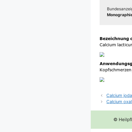
Bun­des­an­zei
Mono­gra­phie
Calcium jod
Calcium oxa
© Heilpf