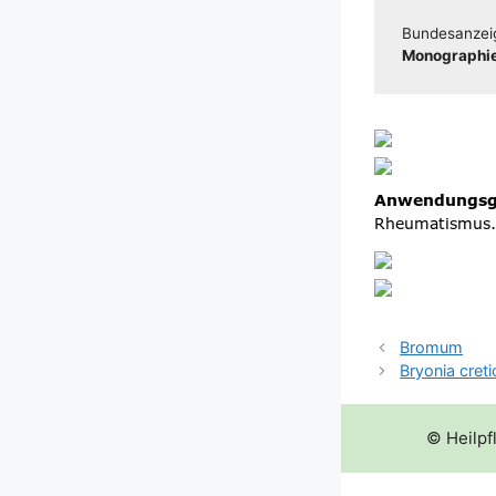
Bun­des­an­zei
Mono­gra­phie
Bromum
Bryonia creti
© Heilpf