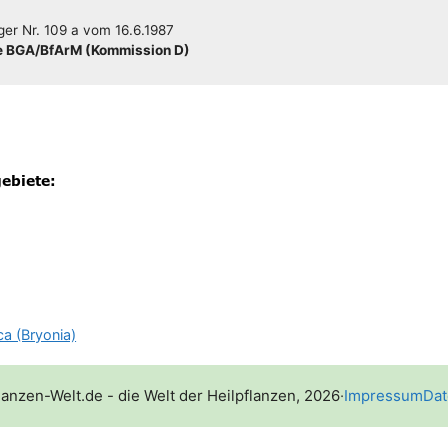
­ger
Nr. 109 a
vom
16.6.1987
 BGA/​​BfArM (Kom­mis­si­on D)
ca (Bryonia)
lanzen-Welt.de - die Welt der Heilpflanzen, 2026
·
Impressum
Dat