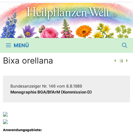
MENÜ
Bixa orellana
Bun­des­an­zei­ger
Nr. 146
vom
8.8.1989
Mono­gra­phie BGA/​​BfArM (Kom­mis­si­on D)