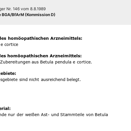
­ger
Nr. 146
vom
8.8.1989
 BGA/​​BfArM (Kom­mis­si­on D)