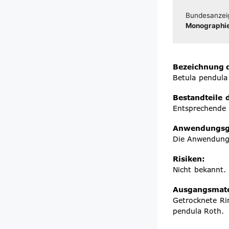
Bun­des­an­zei
Mono­gra­phie