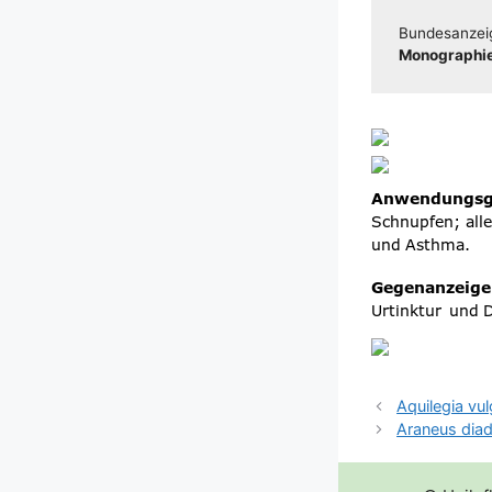
Bun­des­an­zei
Mono­gra­phie
Aquilegia vul
Araneus dia