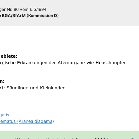
­ger
Nr. 86
vom
6.5.1994
 BGA/​​BfArM (Kom­mis­si­on D)
garis
dematus (Aranea diadema)