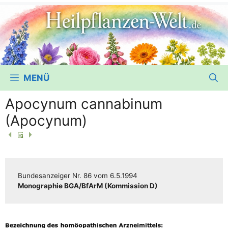
MENÜ
Apocynum cannabinum
(Apocynum)
Bun­des­an­zei­ger
Nr. 86
vom
6.5.1994
Mono­gra­phie BGA/​​BfArM (Kom­mis­si­on D)