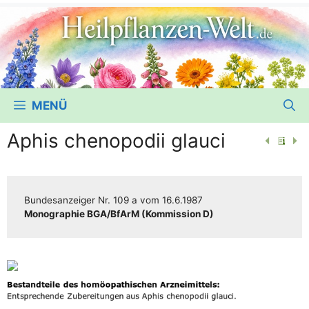
MENÜ
Aphis chenopodii glauci
Bun­des­an­zei­ger
Nr. 109 a
vom
16.6.1987
Mono­gra­phie BGA/​​BfArM (Kom­mis­si­on D)