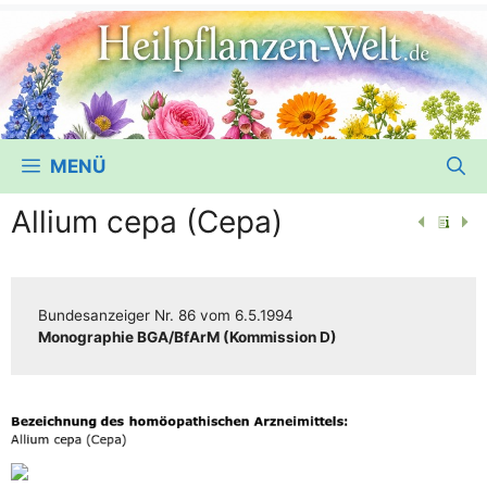
MENÜ
Allium cepa (Cepa)
Bun­des­an­zei­ger
Nr. 86
vom
6.5.1994
Mono­gra­phie BGA/​​BfArM (Kom­mis­si­on D)