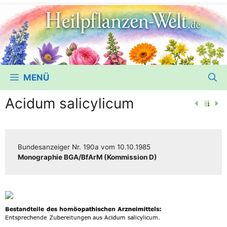
MENÜ
Acidum salicylicum
Bun­des­an­zei­ger
Nr. 190a
vom
10.10.1985
Mono­gra­phie BGA/​​BfArM (Kom­mis­si­on D)