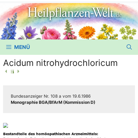
MENÜ
Acidum nitrohydrochloricum
Bun­des­an­zei­ger
Nr. 108 a
vom
19.6.1986
Mono­gra­phie BGA/​​BfArM (Kom­mis­si­on D)