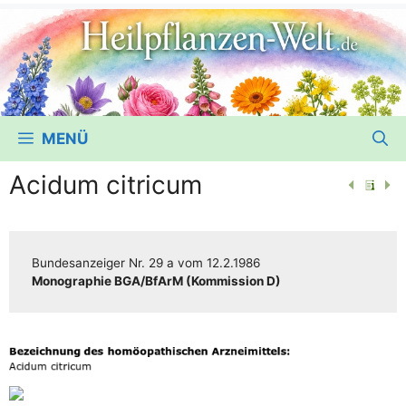
MENÜ
Acidum citricum
Bun­des­an­zei­ger
Nr. 29 a
vom
12.2.1986
Mono­gra­phie BGA/​​BfArM (Kom­mis­si­on D)