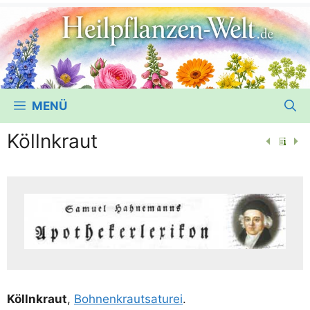
MENÜ
Köllnkraut
Köllnkraut
,
Boh­nen­kraut­sa­turei
.