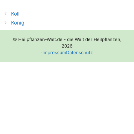
Köll
König
© Heilpflanzen-Welt.de - die Welt der Heilpflanzen,
2026
·
Impressum
Datenschutz